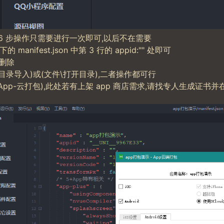
步和第 6 步操作只需要进行一次即可,以后不在需要
manifest.json 中第 3 行的 appid:"" 处即可
目删除
目录导入)或(文件\打开目录),二者操作都可行
App-云打包),此处若有上架 app 商店需求,请找专人生成证书