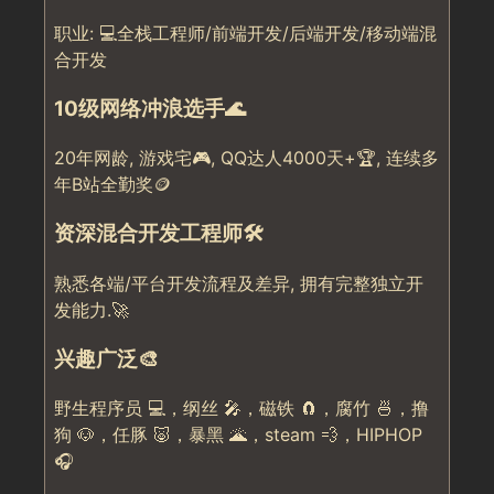
职业: 💻全栈工程师/前端开发/后端开发/移动端混
合开发
10级网络冲浪选手🌊
20年网龄, 游戏宅🎮, QQ达人4000天+🏆, 连续多
年B站全勤奖🪙
资深混合开发工程师🛠️
熟悉各端/平台开发流程及差异, 拥有完整独立开
发能力.🚀
兴趣广泛🎨
野生程序员 💻，纲丝 🎤，磁铁 🧲，腐竹 🍜，撸
狗 🐶，任豚 🐷，暴黑 🌋，steam 💨，HIPHOP
🎧