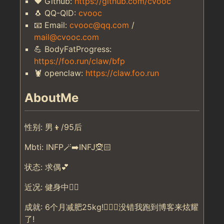
❤️ Github:
https://github.com/cvooc
🐧 QQ-QID:
cvooc
📧 Email:
cvooc@qq.com
/
mail@cvooc.com
💪 BodyFatProgress:
https://foo.run/claw/bfp
🦞 openclaw:
https://claw.foo.run
AboutMe
性别: 男👦/95后
Mbti: INFP🪄➡️INFJ🧝🏻
状态: 求偶💕
近况: 健身中🏋🏻
成就: 6个月减肥25kg!🏃🏻‍♂️没错我跑到博客来炫耀
了!