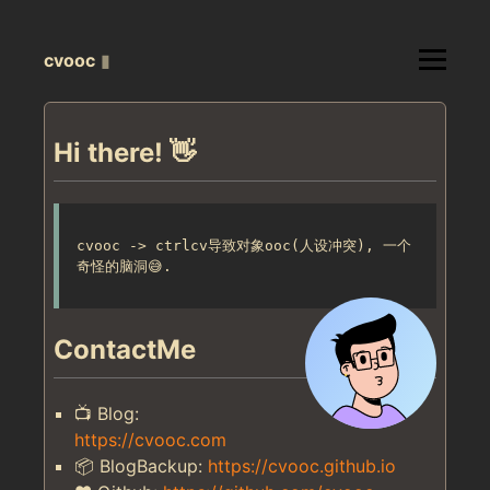
cvooc
▮
Hi there! 👋
cvooc -> ctrlcv导致对象ooc(人设冲突), 一个
奇怪的脑洞😅.
ContactMe
📺 Blog:
https://cvooc.com
📦 BlogBackup:
https://cvooc.github.io