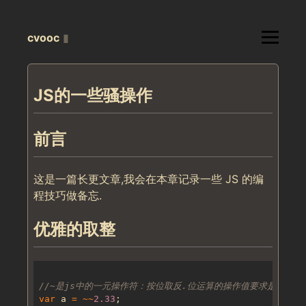
cvooc
▮
JS的一些骚操作
前言
这是一篇长更文章,我会在本章记录一些 JS 的编
程技巧做备忘.
优雅的取整
var
 a 
=
~~
2.33