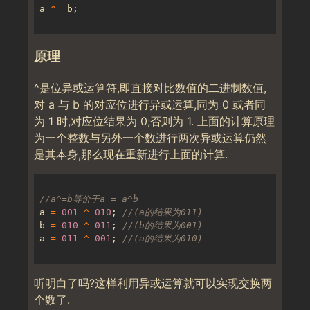
a 
^=
原理
^是位异或运算符,即直接对比数值的二进制数值,
对 a 与 b 的对应位进行异或运算,同为 0 或者同
为 1 时,对应位结果为 0;否则为 1. 上面的计算原理
为一个整数与另外一个数进行两次异或运算仍然
是其本身,那么现在重新进行上面的计算.
a 
=
001
^
010
; 
b 
=
010
^
011
; 
a 
=
011
^
001
; 
听明白了吗?这样利用异或运算就可以实现交换两
个数了.