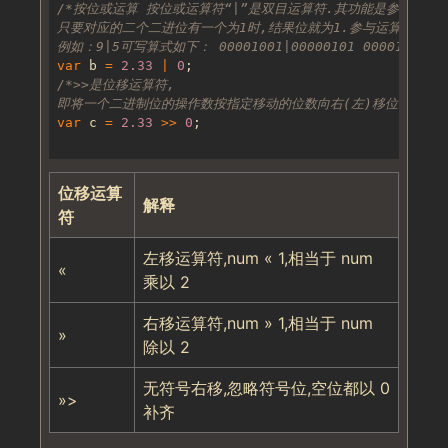
例如：9|5可写算式如下： 00001001|00000101 00001101 
var
 b 
=
2.33
|
0
即将一个二进制位的操作数按指定移动的位数向右(左)移位,移出位被
var
 c 
=
2.33
>>
0
位移运算
解释
符
左移运算符,num « 1,相当于 num
«
乘以 2
右移运算符,num » 1,相当于 num
»
除以 2
无符号右移,忽略符号位,空位都以 0
»>
补齐