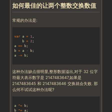
如何最佳的让两个整数交换数值
常规的办法是:
var
 a 
=
1
    b 
=
2
a 
==
b 
=
 a 
-
a 
-=
这种办法缺点很明显,整形数据溢出,对于 32 位字
符最大表示数字是 2147483647,如果是
2147483645 和 2147483646 交换就会失败. 那
么何不试试这种办法呢?
a 
^=
b 
^=